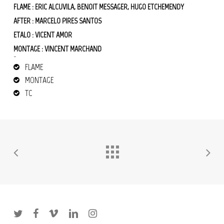
FLAME : ERIC ALCUVILA, BENOIT MESSAGER, HUGO ETCHEMENDY
AFTER : MARCELO PIRES SANTOS
ETALO : VICENT AMOR
MONTAGE : VINCENT MARCHAND
Flame vfx
publicité
Squid Game
FLAME
MONTAGE
TC
twitter
facebook
vimeo
linkedin
instagram