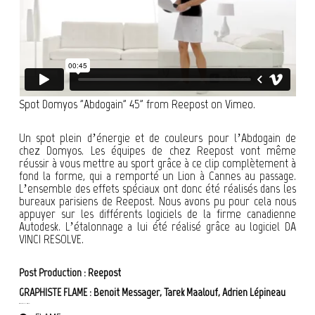
Spot Domyos "Abdogain" 45"
from
Reepost
on
Vimeo
.
Un spot plein d’énergie et de couleurs pour l’Abdogain de
chez Domyos. Les équipes de chez Reepost vont même
réussir à vous mettre au sport grâce à ce clip complètement à
fond la forme, qui a remporté un Lion à Cannes au passage.
L’ensemble des effets spéciaux ont donc été réalisés dans les
bureaux parisiens de Reepost. Nous avons pu pour cela nous
appuyer sur les différents logiciels de la firme canadienne
Autodesk. L’étalonnage a lui été réalisé grâce au logiciel DA
VINCI RESOLVE.
Post Production :
Reepost
GRAPHISTE FLAME :
Benoit Messager
,
Tarek Maalouf
,
Adrien Lépineau
EFFETS SPÉCIAUX – REEPOST : DOMYOS puis ABDOGAIN