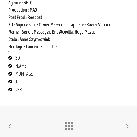
Agence : BETC
Production : MAD
Post Prod : Reepost
3D : Superviseur : Olivier Masson – Graphiste : Xavier Verdier
Flame : Benoit Messager, Eric Alcuvilla, Hugo Pilleul
Etalo : Anne Szymkowiak
Montage : Laurent Feuillette
étalonnage
3D
FLAME
MONTAGE
TC
VFX