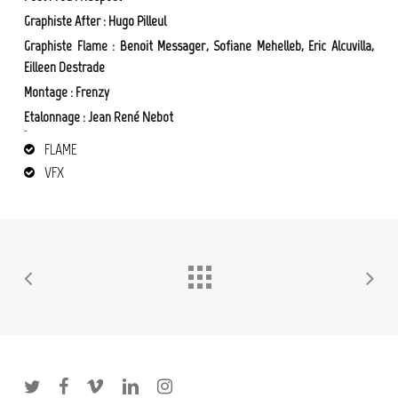
Graphiste After :
Hugo Pilleul
Graphiste Flame :
Benoit Messager
, Sofiane Mehelleb, Eric Alcuvilla,
Eilleen Destrade
Montage : Frenzy
Etalonnage : Jean René Nebot
montage vidéo louis vuitton
FLAME
VFX
twitter
facebook
vimeo
linkedin
instagram