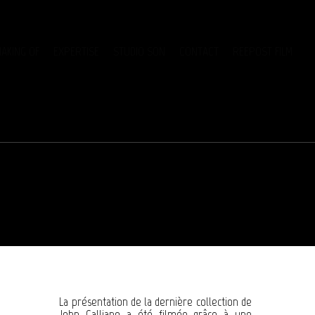
AKING OF
EXPERTISE
STUDIO SON
CONTACT
REEPOST FILM
La présentation de la dernière collection de
John Galliano a été filmée grâce à une