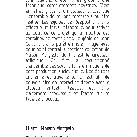
technique complètement novatrice. C’est
en effet grâce à un plateau virtuel que
l’ensemble de ce long métrage a pu être
réalisé. Les équipes de Reepost ont ainsi
effectué un travail titanesque, pour arriver
au bout de ce projet qui a mobilisé des
centaines de techniciens. Le génie de John
Galliano a ainsi pu être mis en image, avec
pour point central la dernière collection de
Maison Margiella, dont il est le directeur
artistique. Ce film a réquisitionné
l’ensemble des savoirs faire en matière de
post production audiovisuelle. Nos équipes
ont en effet travaillé sur Unreal, afin de
pouvoir être en interaction directe avec le
plateau virtuel. Reepost est ainsi
clairement précurseur en France sur ce
type de production.
Client : Maison Margiela