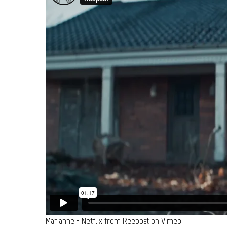
Marianne - Netflix
from
Reepost
on
Vimeo
.