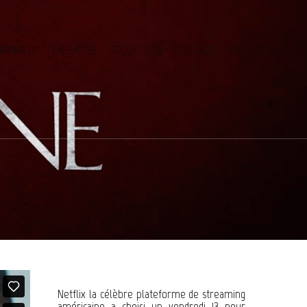
AKING OF
EXPERTISE
STUDIO SON
CONTACT
REEPOST FILM
Netflix la célèbre plateforme de streaming
américaine a choisi un vendredi 13 pour