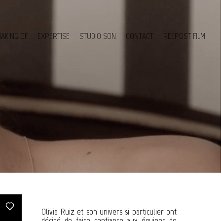
AKING OF
EXPERTISE
STUDIO SON
CONTACT
REEPOST FILM
Olivia Ruiz et son univers si particulier ont
décidé de faire confiance aux équipes de