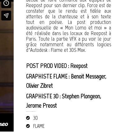
Reepost pour son dernier clip. Force est de
constater que le rendu est fidèle aux
attentes de la chanteuse et à son texte
tout en poésie. La post production
audiovisuelle de « Mon Lomo et moi » a
été réalisée dans les locaux de Reepost à
Paris. Toute la partie VFX a pu voir le jour
grâce notamment au différents logicies
d’Autodesk : Flame et 3DS Max.
POST PROD VIDEO : Reepost
GRAPHISTE FLAME :
Benoit Messager
,
Olivier Zibret
GRAPHISTE 3D :
Stephen Plongeon
,
Jerome Preost
POST PRODUCTION AUDIOVISUELLE – REEPOST : OLIVIA RUIZ
3D
FLAME