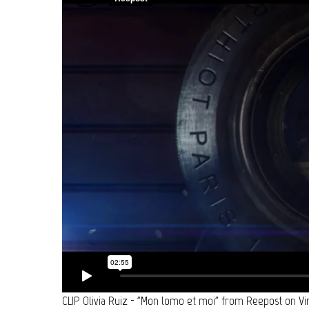
CLIP Olivia Ruiz - "Mon lomo et moi"
from
Reepost
on
V