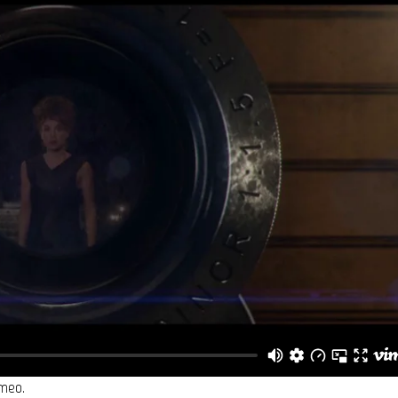
imeo
.