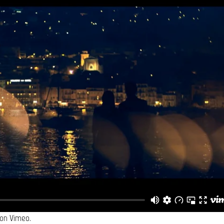
on
Vimeo
.