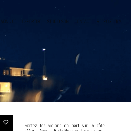
AKING OF
EXPERTISE
STUDIO SON
CONTACT
REEPOST FILM
Sortez les violons on part sur la côte
d’Azur. Avec la Bella Nissa en toile de font,