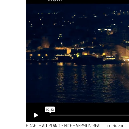
PIAGET - ALTIPLANO - NICE - VERSION REAL
from
Reepost