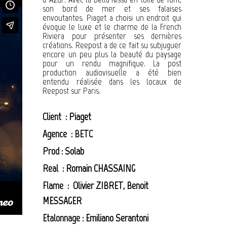
son bord de mer et ses falaises
envoutantes. Piaget a choisi un endroit qui
évoque le luxe et le charme de la French
Riviera pour présenter ses dernières
créations. Reepost a de ce fait su subjuguer
encore un peu plus la beauté du paysage
pour un rendu magnifique. La post
production audiovisuelle a été bien
entendu réalisée dans les locaux de
Reepost sur Paris.
Client :
Piaget
Agence : BETC
Prod :
Solab
Real :
Romain CHASSAING
Flame :
Olivier ZIBRET
,
Benoit
MESSAGER
Etalonnage :
Emiliano Serantoni