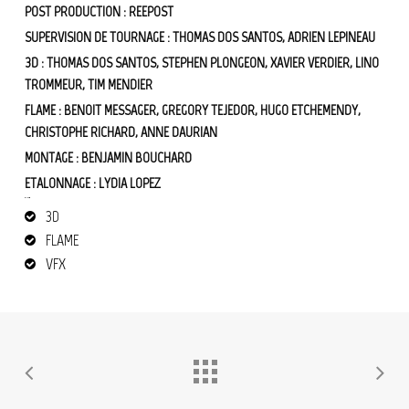
POST PRODUCTION : REEPOST
SUPERVISION DE TOURNAGE : THOMAS DOS SANTOS, ADRIEN LEPINEAU
3D : THOMAS DOS SANTOS, STEPHEN PLONGEON, XAVIER VERDIER, LINO
TROMMEUR, TIM MENDIER
FLAME : BENOIT MESSAGER, GREGORY TEJEDOR, HUGO ETCHEMENDY,
CHRISTOPHE RICHARD, ANNE DAURIAN
MONTAGE : BENJAMIN BOUCHARD
ETALONNAGE : LYDIA LOPEZ
VFX et 3D
film publicité
Ushuaïa
3D
FLAME
VFX