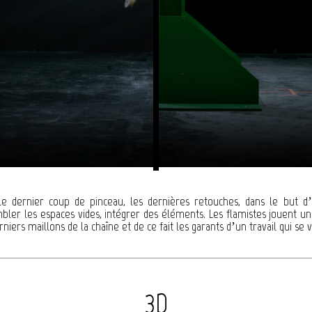
e dernier coup de pinceau, les dernières retouches, dans le but d’o
ler les espaces vides, intégrer des éléments. Les flamistes jouent un
rniers maillons de la chaîne et de ce fait les garants d’un travail qui se v
3D