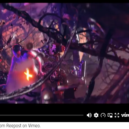
rom
Reepost
on
Vimeo
.