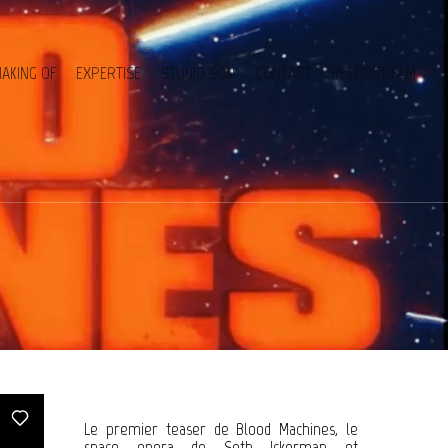
AKING OF
EXPERTISE
STUDIO SON
CONTACT
REEPOST FILM
Le premier teaser de Blood Machines, le
space opera de Seth Ickerman et