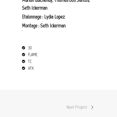
Marion Guichenuy
, Thomas Dos Santos,
Seth Ickerman
Etalonnage :
Lydia Lopez
Montage : Seth Ickerman
post production blood machines
3D
FLAME
TC
VFX
Next Project