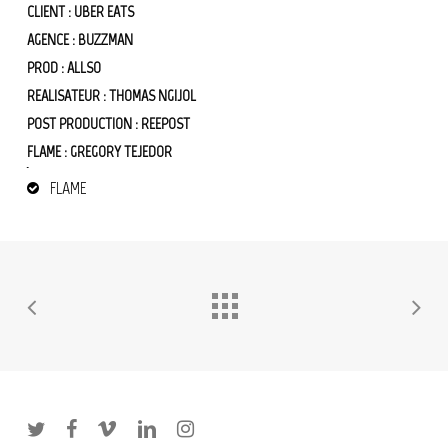
CLIENT : UBER EATS
AGENCE : BUZZMAN
PROD : ALLSO
REALISATEUR : THOMAS NGIJOL
POST PRODUCTION : REEPOST
FLAME : GREGORY TEJEDOR
livraison
FLAME
twitter
facebook
vimeo
linkedin
instagram